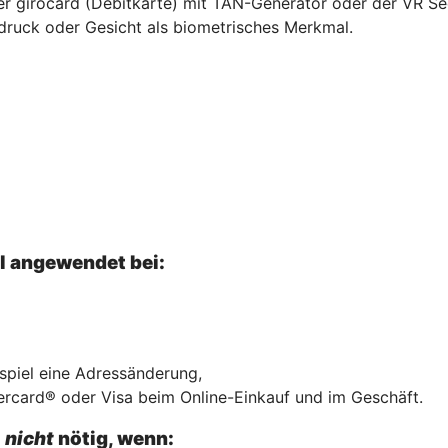
hrer girocard (Debitkarte) mit TAN-Generator oder der VR S
druck oder Gesicht als biometrisches Merkmal.
el angewendet bei:
ispiel eine Adressänderung,
ercard® oder Visa beim Online-Einkauf und im Geschäft.
l
nicht
nötig, wenn: