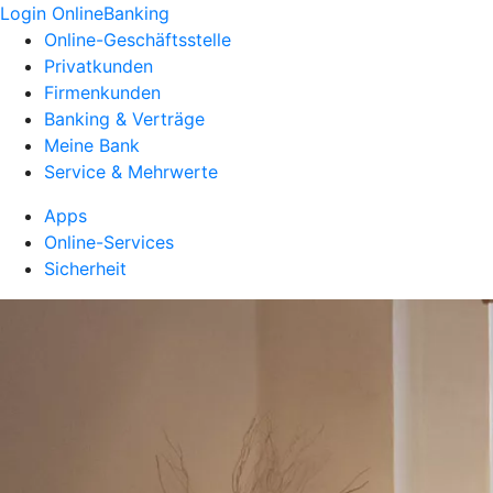
Login OnlineBanking
Online-Geschäftsstelle
Privatkunden
Firmenkunden
Banking & Verträge
Meine Bank
Service & Mehrwerte
Apps
Online-Services
Sicherheit