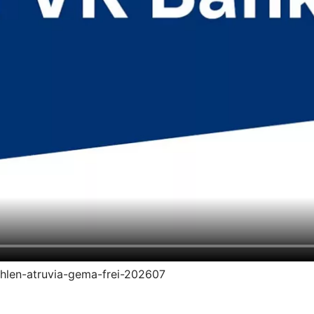
zahlen-atruvia-gema-frei-202607