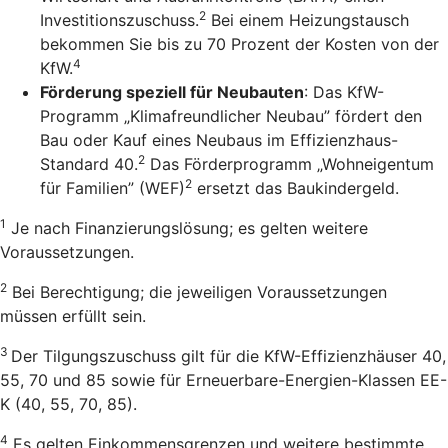
2
Investitionszuschuss.
Bei einem Heizungstausch
bekommen Sie bis zu 70 Prozent der Kosten von der
4
KfW.
Förderung speziell für Neubauten
: Das KfW-
Programm „Klimafreundlicher Neubau” fördert den
Bau oder Kauf eines Neubaus im Effizienzhaus-
2
Standard 40.
Das Förderprogramm „Wohneigentum
2
für Familien” (WEF)
ersetzt das Baukindergeld.
1
Je nach Finanzierungslösung; es gelten weitere
Voraussetzungen.
2
Bei Berechtigung; die jeweiligen Voraussetzungen
müssen erfüllt sein.
3
Der Tilgungszuschuss gilt für die KfW-Effizienzhäuser 40,
55, 70 und 85 sowie für Erneuerbare-Energien-Klassen EE-
K (40, 55, 70, 85).
4
Es gelten Einkommensgrenzen und weitere bestimmte